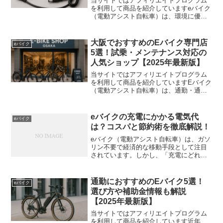
当サイトではアフィリエイトプログラム
を利用して商品を紹介していますeバイク
（電動アシスト自転車）は、環境に優し
く経済的な移動手段として人気が高まっ
ています。しかし、充電器の選び方に悩
んでいる人も多いのではないでしょう
大阪でおすすめのEバイク専門店
eバイク
か？「純正と互換品の違い...
5選！試乗・メンテナンス対応の
人気ショップ【2025年最新版】
当サイトではアフィリエイトプログラム
を利用して商品を紹介していますEバイク
（電動アシスト自転車）は、通勤・通
学・買い物やサイクリングに最適な乗り
物として人気急上昇中！大阪でもEバイク
の専門店が増えており、試乗・メンテナ
eバイクの充電にかかる電気代
eバイク
ンス対応・カスタム可能...
は？コスパと節約術を徹底解説！
eバイク（電動アシスト自転車）は、ガソ
リン不要で経済的な移動手段として注目
されています。しかし、「充電にどれく
らい電気代がかかるの？」と気になる方
も多いのではないでしょうか？✅ 1回の充
電でいくら？✅ 1ヶ月・1年でどれくらい
通勤におすすめのEバイク5選！
eバイク
の電気代になる...
選び方や補助金情報も解説
【2025年最新版】
当サイトではアフィリエイトプログラム
を利用して商品を紹介しています近年、