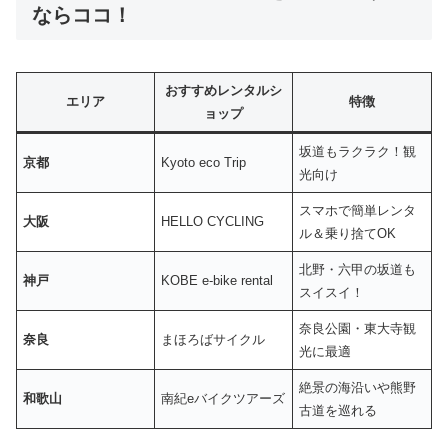
ならココ！
おすすめレンタルシ
エリア
特徴
ョップ
坂道もラクラク！観
京都
Kyoto eco Trip
光向け
スマホで簡単レンタ
大阪
HELLO CYCLING
ル＆乗り捨てOK
北野・六甲の坂道も
神戸
KOBE e-bike rental
スイスイ！
奈良公園・東大寺観
奈良
まほろばサイクル
光に最適
絶景の海沿いや熊野
和歌山
南紀eバイクツアーズ
古道を巡れる