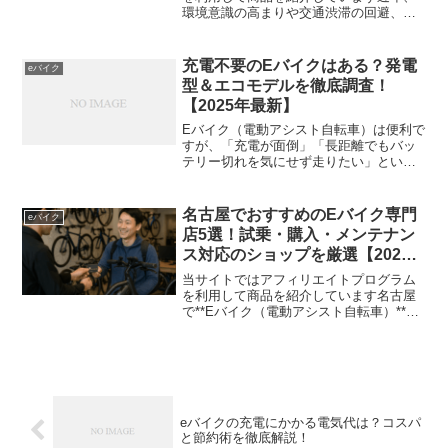
環境意識の高まりや交通渋滞の回避、健
康志向の影響で**Eバイク（電動アシスト
自転車）**を通勤手段として選ぶ人が増
えています。特に2025年現在、各メーカ
充電不要のEバイクはある？発電
eバイク
ーから高性能な...
型＆エコモデルを徹底調査！
【2025年最新】
Eバイク（電動アシスト自転車）は便利で
すが、「充電が面倒」「長距離でもバッ
テリー切れを気にせず走りたい」という
方も多いのではないでしょうか？そこで
今回は、「充電不要のEバイク」は存在す
るのか？ 代替えとなる発電型モデルやエ
名古屋でおすすめのEバイク専門
eバイク
コな選択肢は何か？...
店5選！試乗・購入・メンテナン
ス対応のショップを厳選【2025
年最新版】
当サイトではアフィリエイトプログラム
を利用して商品を紹介しています名古屋
で**Eバイク（電動アシスト自転車）**を
探しているけれど、どこで購入すればい
いのか迷っていませんか？Eバイクは一般
的な自転車より高価なため、購入後のメ
ンテナンスや修理...
eバイクの充電にかかる電気代は？コスパ
と節約術を徹底解説！