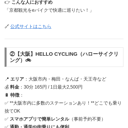
👉
こんな人におすすめ
「京都観光をeバイクで快適に巡りたい！」
🔗
公式サイトはこちら
②【大阪】HELLO CYCLING（ハローサイクリ
ング）🚲
📍
エリア
：大阪市内・梅田・なんば・天王寺など
💰
料金
：30分 165円 / 1日最大2,500円
🔋
特徴
：
✅ **大阪市内に多数のステーションあり！**どこでも乗り
捨てOK
✅
スマホアプリで簡単レンタル
（事前予約不要）
✅
通勤・通学や街乗りにも便利